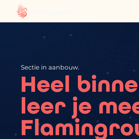
Sectie in aanbouw.
Heel binn
leer je me
Flamingr