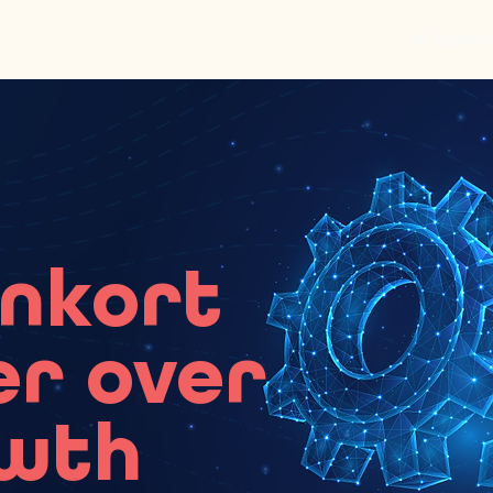
AI Agents
enkort
er over
owth